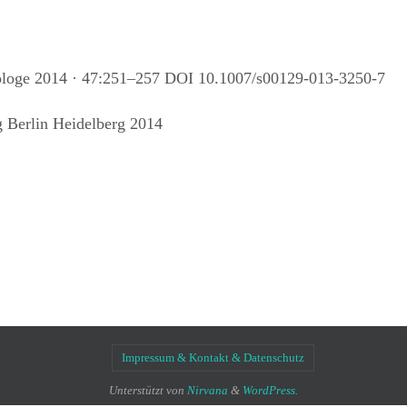
ologe 2014 · 47:251–257 DOI 10.1007/s00129-013-3250-7
g Berlin Heidelberg 2014
Impressum & Kontakt & Datenschutz
Unterstützt von
Nirvana
&
WordPress.