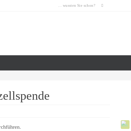
… wussten Sie schon?
zellspende
rchführen.